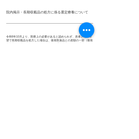
院内掲示・長期収載品の処方に係る選定療養について
令和6年10月より、医療上の必要があると認められず、患者さんの希
望で長期収載品を処方した場合は、後発医薬品との差額の一部（後発
品最高価格帯の差額の4分の1の金額）が選定療養として、患者さんの
自己負担となります。選定療養は保険給付ではない為、公費も適応に
はなりません