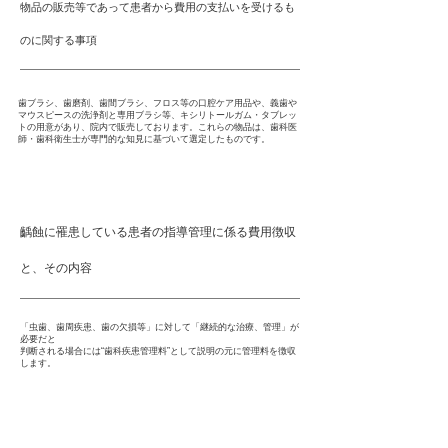
物品の販売等であって患者から費用の支払いを受けるも
のに関する事項
歯ブラシ、歯磨剤、歯間ブラシ、フロス等の口腔ケア用品や、義歯や
マウスピースの洗浄剤と専用ブラシ等、キシリトールガム・タブレッ
トの用意があり、院内で販売しております。これらの物品は、歯科医
師・歯科衛生士が専門的な知見に基づいて選定したものです。
齲蝕に罹患している患者の指導管理に係る費用徴収
と、その内容
「虫歯、歯周疾患、歯の欠損等」に対して「継続的な治療、管理」が
必要だと
判断される場合には“歯科疾患管理料”として説明の元に管理料を徴収
します。